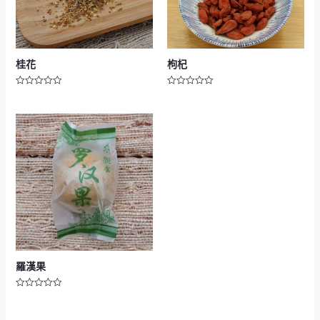
桂花
枸杞
評
評
分
分
0
0
滿
滿
分
分
5
5
羅漢果
評
分
0