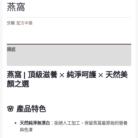
燕窩
分類:
配方中藥
描述
評價 (0)
燕窩 | 頂級滋養 × 純淨呵護 × 天然美
顏之選
🌸 產品特色
天然純淨無漂白
：拒絕人工加工，保留燕窩最原始的營養
與色澤