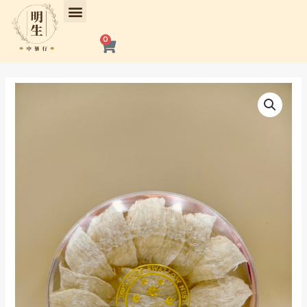
跳
至
主
購
0
物
要
籃
內
容