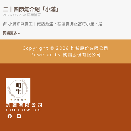
二十四節氣介紹「小滿」
2026-05-21
尚無留言
🌾 小滿節氣養生｜微熱漸盛，祛濕養脾正當時小滿，是
閱讀更多 »
Copyright © 2026 鈞鑰股份有限公司
Powered by 鈞鑰股份有限公司
鈞鑰有限公司
FOLLOW US
F
L
a
i
c
n
e
e