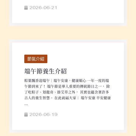
2026-06-21
節氣介紹
端午節養生介紹
粽葉飄香迎端午｜端午安康，健康順心 一年一度的端
午節到來了！ 端午節是華人重要的傳統節日之一， 除
了吃粽子、划龍舟、掛艾草之外， 其實也蘊含著許多
古人的養生智慧。 在此祝福大家： 端午安康 平安健康
...
2026-06-19