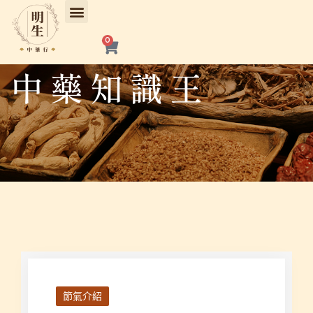
跳
至
主
購
0
物
要
籃
內
中藥知識王
容
節氣介紹