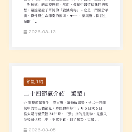
「對抗式」的治療思維。然而，傳統中醫留給我們的智
慧，遠遠超越了單純的「殺滅病毒」。它是一門關於平
衡、條件與生命節奏的藝術。 🔑一、 藥與醫：開啟生
命的「 ...
2026-03-13
節氣介紹
二十四節氣介紹「驚蟄」
🌱 驚蟄節氣養生｜春雷響，萬物醒驚蟄，是二十四節
氣中的第三個節氣，時間約在每年 3 月 5 日或 6 日，
當太陽行至黃經 345° 時。「蟄」指的是動物、昆蟲入
冬後藏伏於土中、不飲不食。到了驚蟄，天氣 ...
2026-03-05