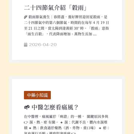
二十四節氣介紹「穀雨」
🌾 穀雨節氣養生｜春將盡，養好脾胃迎初夏穀雨，是
二十四節氣中的第六個節氣，時間約在每年 4 月 19 日
至 21 日之間，當太陽到達黃經 30° 時。「穀雨」意指
「雨生百穀」，代表降雨增加、萬物生長加 ...
2026-04-20
中藥小知識
🌱 中醫怎麼看痛風？
在中醫裡，痛風屬於「痺證」的一種， 關鍵原因多與
👉 濕、熱、瘀 有關。 🔸 濕：代謝不良，體內水濕堆
積 🔸 熱：飲食過於燥熱（酒、炸物、重口味） 🔸 瘀：
氣血運行不順，導致阻塞疼痛 👉 ...