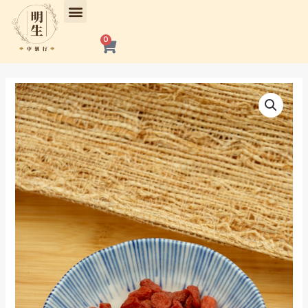
跳
至
主
購
0
物
要
籃
內
容