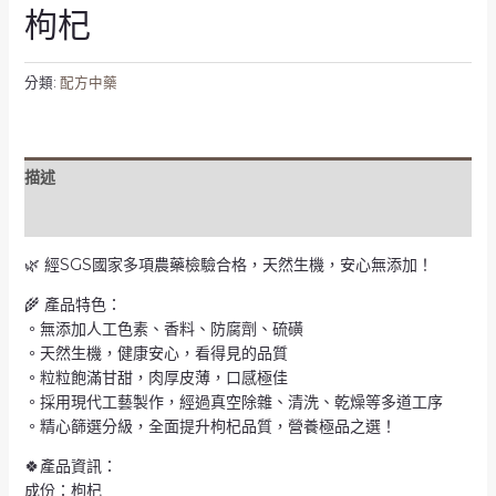
枸杞
分類:
配方中藥
描述
評價 (0)
🌿 經SGS國家多項農藥檢驗合格，天然生機，安心無添加！
🌾 產品特色：
。無添加人工色素、香料、防腐劑、硫磺
。天然生機，健康安心，看得見的品質
。粒粒飽滿甘甜，肉厚皮薄，口感極佳
。採用現代工藝製作，經過真空除雜、清洗、乾燥等多道工序
。精心篩選分級，全面提升枸杞品質，營養極品之選！
🍀產品資訊：
成份：枸杞