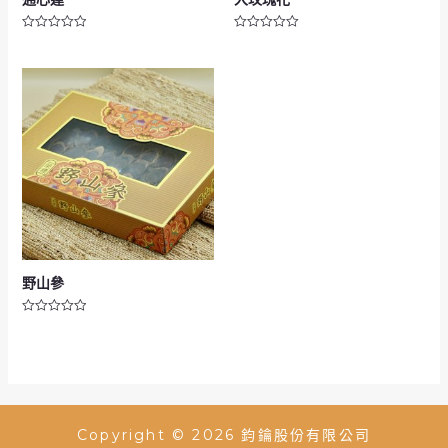
評
評
分
分
0
0
滿
滿
分
分
5
5
野山參
評
分
0
滿
分
5
Copyright © 2026 鈞鑰股份有限公司